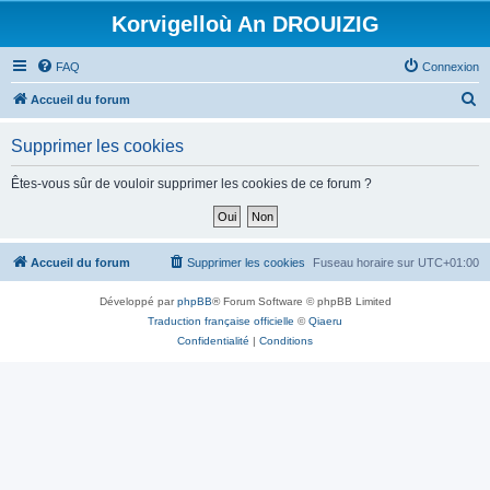
Korvigelloù An DROUIZIG
FAQ
Connexion
R
Accueil du forum
e
Supprimer les cookies
c
h
Êtes-vous sûr de vouloir supprimer les cookies de ce forum ?
e
r
c
Accueil du forum
Supprimer les cookies
Fuseau horaire sur
UTC+01:00
h
Développé par
phpBB
® Forum Software © phpBB Limited
e
Traduction française officielle
©
Qiaeru
r
Confidentialité
|
Conditions