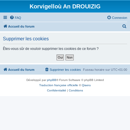
Korvigelloù An DROUIZIG
FAQ
Connexion
R
Accueil du forum
e
Supprimer les cookies
c
h
Êtes-vous sûr de vouloir supprimer les cookies de ce forum ?
e
r
c
Accueil du forum
Supprimer les cookies
Fuseau horaire sur
UTC+01:00
h
Développé par
phpBB
® Forum Software © phpBB Limited
e
Traduction française officielle
©
Qiaeru
r
Confidentialité
|
Conditions