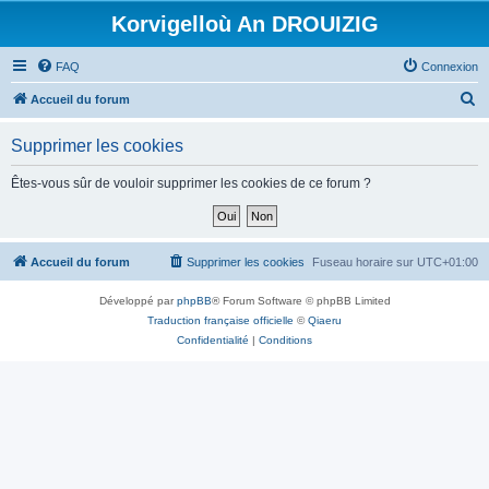
Korvigelloù An DROUIZIG
FAQ
Connexion
R
Accueil du forum
e
Supprimer les cookies
c
h
Êtes-vous sûr de vouloir supprimer les cookies de ce forum ?
e
r
c
Accueil du forum
Supprimer les cookies
Fuseau horaire sur
UTC+01:00
h
Développé par
phpBB
® Forum Software © phpBB Limited
e
Traduction française officielle
©
Qiaeru
r
Confidentialité
|
Conditions