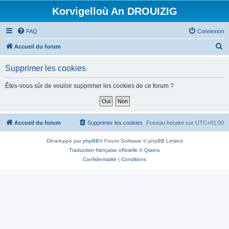
Korvigelloù An DROUIZIG
FAQ
Connexion
R
Accueil du forum
e
Supprimer les cookies
c
h
Êtes-vous sûr de vouloir supprimer les cookies de ce forum ?
e
r
c
Accueil du forum
Supprimer les cookies
Fuseau horaire sur
UTC+01:00
h
Développé par
phpBB
® Forum Software © phpBB Limited
e
Traduction française officielle
©
Qiaeru
r
Confidentialité
|
Conditions