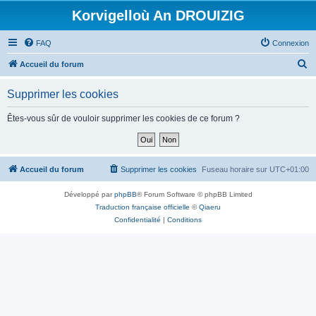
Korvigelloù An DROUIZIG
FAQ
Connexion
R
Accueil du forum
e
Supprimer les cookies
c
h
Êtes-vous sûr de vouloir supprimer les cookies de ce forum ?
e
r
c
Accueil du forum
Supprimer les cookies
Fuseau horaire sur
UTC+01:00
h
Développé par
phpBB
® Forum Software © phpBB Limited
e
Traduction française officielle
©
Qiaeru
r
Confidentialité
|
Conditions