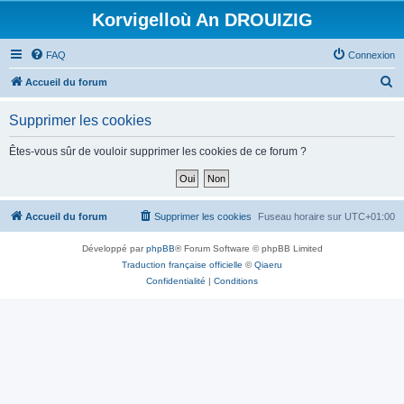
Korvigelloù An DROUIZIG
FAQ
Connexion
R
Accueil du forum
e
Supprimer les cookies
c
h
Êtes-vous sûr de vouloir supprimer les cookies de ce forum ?
e
r
c
Accueil du forum
Supprimer les cookies
Fuseau horaire sur
UTC+01:00
h
Développé par
phpBB
® Forum Software © phpBB Limited
e
Traduction française officielle
©
Qiaeru
r
Confidentialité
|
Conditions