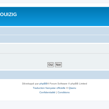
ROUIZIG
Développé par
phpBB
® Forum Software © phpBB Limited
Traduction française officielle
©
Qiaeru
Confidentialité
|
Conditions