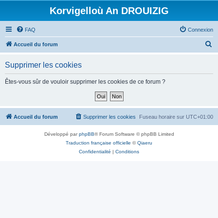
Korvigelloù An DROUIZIG
FAQ
Connexion
R
Accueil du forum
e
Supprimer les cookies
c
h
Êtes-vous sûr de vouloir supprimer les cookies de ce forum ?
e
r
c
Accueil du forum
Supprimer les cookies
Fuseau horaire sur
UTC+01:00
h
Développé par
phpBB
® Forum Software © phpBB Limited
e
Traduction française officielle
©
Qiaeru
r
Confidentialité
|
Conditions