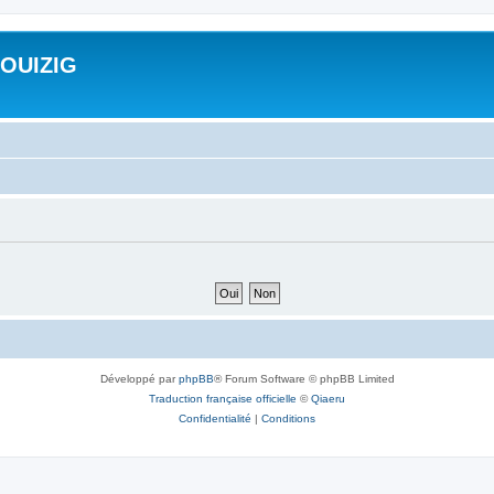
ROUIZIG
Développé par
phpBB
® Forum Software © phpBB Limited
Traduction française officielle
©
Qiaeru
Confidentialité
|
Conditions