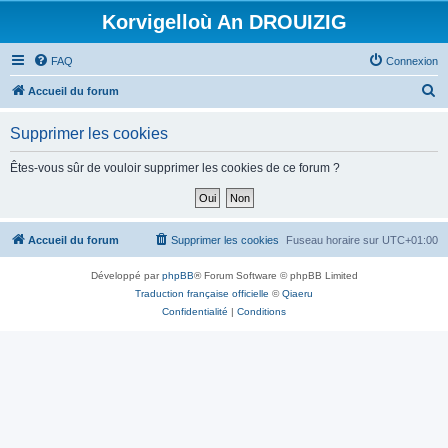
Korvigelloù An DROUIZIG
FAQ
Connexion
R
Accueil du forum
e
Supprimer les cookies
c
h
Êtes-vous sûr de vouloir supprimer les cookies de ce forum ?
e
r
c
Accueil du forum
Supprimer les cookies
Fuseau horaire sur
UTC+01:00
h
Développé par
phpBB
® Forum Software © phpBB Limited
e
Traduction française officielle
©
Qiaeru
r
Confidentialité
|
Conditions