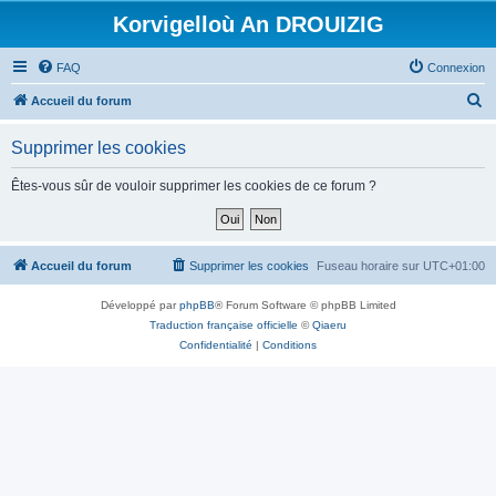
Korvigelloù An DROUIZIG
FAQ
Connexion
R
Accueil du forum
e
Supprimer les cookies
c
h
Êtes-vous sûr de vouloir supprimer les cookies de ce forum ?
e
r
c
Accueil du forum
Supprimer les cookies
Fuseau horaire sur
UTC+01:00
h
Développé par
phpBB
® Forum Software © phpBB Limited
e
Traduction française officielle
©
Qiaeru
r
Confidentialité
|
Conditions