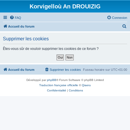
Korvigelloù An DROUIZIG
FAQ
Connexion
R
Accueil du forum
e
Supprimer les cookies
c
h
Êtes-vous sûr de vouloir supprimer les cookies de ce forum ?
e
r
c
Accueil du forum
Supprimer les cookies
Fuseau horaire sur
UTC+01:00
h
Développé par
phpBB
® Forum Software © phpBB Limited
e
Traduction française officielle
©
Qiaeru
r
Confidentialité
|
Conditions