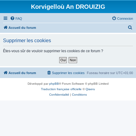
Korvigelloù An DROUIZIG
FAQ
Connexion
R
Accueil du forum
e
Supprimer les cookies
c
h
Êtes-vous sûr de vouloir supprimer les cookies de ce forum ?
e
r
c
Accueil du forum
Supprimer les cookies
Fuseau horaire sur
UTC+01:00
h
Développé par
phpBB
® Forum Software © phpBB Limited
e
Traduction française officielle
©
Qiaeru
r
Confidentialité
|
Conditions