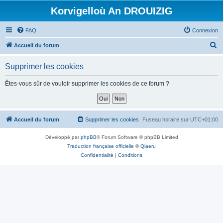
Korvigelloù An DROUIZIG
FAQ
Connexion
R
Accueil du forum
e
Supprimer les cookies
c
h
Êtes-vous sûr de vouloir supprimer les cookies de ce forum ?
e
r
c
Accueil du forum
Supprimer les cookies
Fuseau horaire sur
UTC+01:00
h
Développé par
phpBB
® Forum Software © phpBB Limited
e
Traduction française officielle
©
Qiaeru
r
Confidentialité
|
Conditions