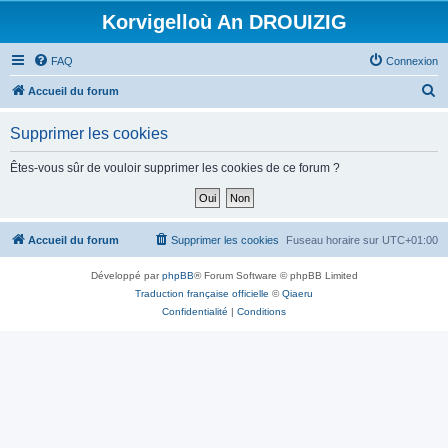
Korvigelloù An DROUIZIG
FAQ
Connexion
R
Accueil du forum
e
Supprimer les cookies
c
h
Êtes-vous sûr de vouloir supprimer les cookies de ce forum ?
e
r
c
Accueil du forum
Supprimer les cookies
Fuseau horaire sur
UTC+01:00
h
Développé par
phpBB
® Forum Software © phpBB Limited
e
Traduction française officielle
©
Qiaeru
r
Confidentialité
|
Conditions