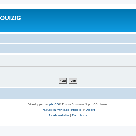
ROUIZIG
Développé par
phpBB
® Forum Software © phpBB Limited
Traduction française officielle
©
Qiaeru
Confidentialité
|
Conditions