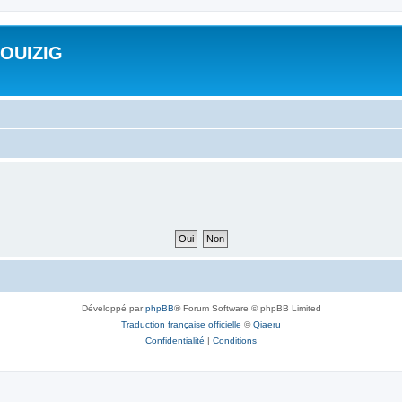
ROUIZIG
Développé par
phpBB
® Forum Software © phpBB Limited
Traduction française officielle
©
Qiaeru
Confidentialité
|
Conditions