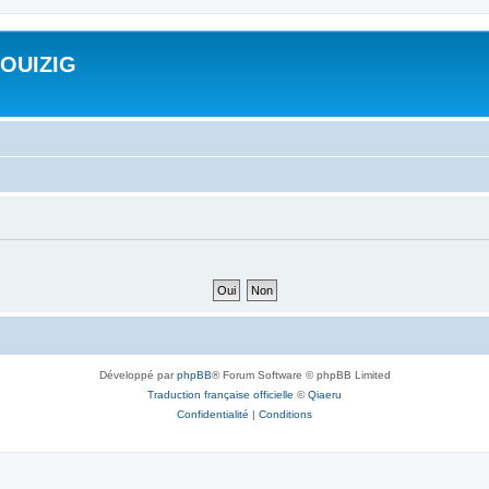
ROUIZIG
Développé par
phpBB
® Forum Software © phpBB Limited
Traduction française officielle
©
Qiaeru
Confidentialité
|
Conditions