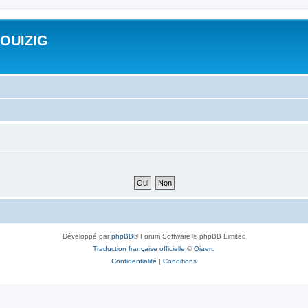
ROUIZIG
Développé par
phpBB
® Forum Software © phpBB Limited
Traduction française officielle
©
Qiaeru
Confidentialité
|
Conditions