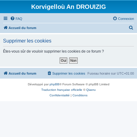
Korvigelloù An DROUIZIG
FAQ
Connexion
R
Accueil du forum
e
Supprimer les cookies
c
h
Êtes-vous sûr de vouloir supprimer les cookies de ce forum ?
e
r
c
Accueil du forum
Supprimer les cookies
Fuseau horaire sur
UTC+01:00
h
Développé par
phpBB
® Forum Software © phpBB Limited
e
Traduction française officielle
©
Qiaeru
r
Confidentialité
|
Conditions