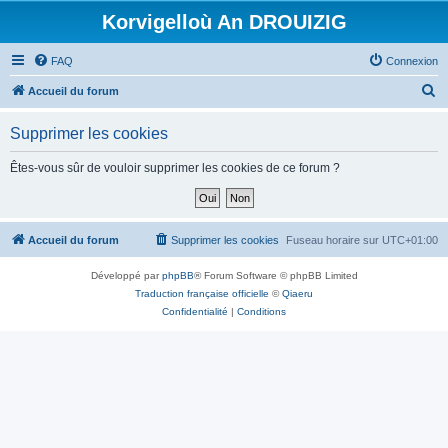
Korvigelloù An DROUIZIG
FAQ
Connexion
R
Accueil du forum
e
Supprimer les cookies
c
h
Êtes-vous sûr de vouloir supprimer les cookies de ce forum ?
e
r
c
Accueil du forum
Supprimer les cookies
Fuseau horaire sur
UTC+01:00
h
Développé par
phpBB
® Forum Software © phpBB Limited
e
Traduction française officielle
©
Qiaeru
r
Confidentialité
|
Conditions