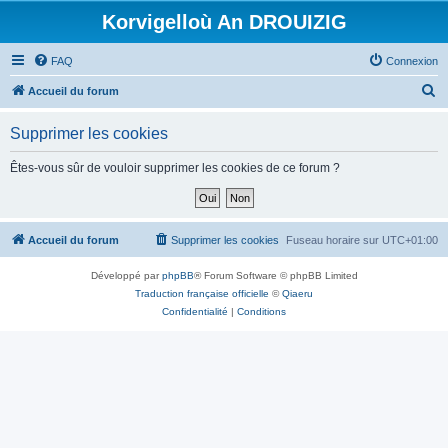
Korvigelloù An DROUIZIG
FAQ
Connexion
R
Accueil du forum
e
Supprimer les cookies
c
h
Êtes-vous sûr de vouloir supprimer les cookies de ce forum ?
e
r
c
Accueil du forum
Supprimer les cookies
Fuseau horaire sur
UTC+01:00
h
Développé par
phpBB
® Forum Software © phpBB Limited
e
Traduction française officielle
©
Qiaeru
r
Confidentialité
|
Conditions