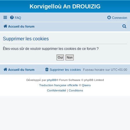
Korvigelloù An DROUIZIG
FAQ
Connexion
R
Accueil du forum
e
Supprimer les cookies
c
h
Êtes-vous sûr de vouloir supprimer les cookies de ce forum ?
e
r
c
Accueil du forum
Supprimer les cookies
Fuseau horaire sur
UTC+01:00
h
Développé par
phpBB
® Forum Software © phpBB Limited
e
Traduction française officielle
©
Qiaeru
r
Confidentialité
|
Conditions