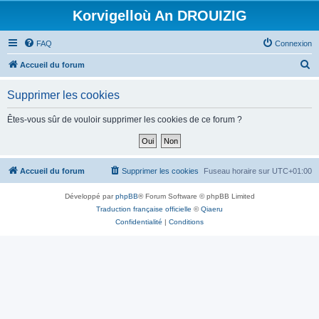
Korvigelloù An DROUIZIG
FAQ
Connexion
R
Accueil du forum
e
Supprimer les cookies
c
h
Êtes-vous sûr de vouloir supprimer les cookies de ce forum ?
e
r
c
Accueil du forum
Supprimer les cookies
Fuseau horaire sur
UTC+01:00
h
Développé par
phpBB
® Forum Software © phpBB Limited
e
Traduction française officielle
©
Qiaeru
r
Confidentialité
|
Conditions