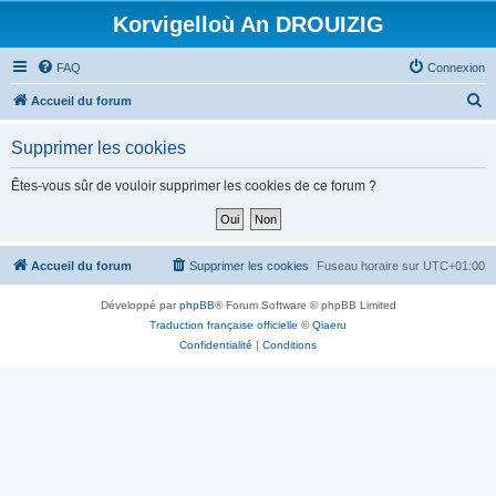
Korvigelloù An DROUIZIG
FAQ
Connexion
R
Accueil du forum
e
Supprimer les cookies
c
h
Êtes-vous sûr de vouloir supprimer les cookies de ce forum ?
e
r
c
Accueil du forum
Supprimer les cookies
Fuseau horaire sur
UTC+01:00
h
Développé par
phpBB
® Forum Software © phpBB Limited
e
Traduction française officielle
©
Qiaeru
r
Confidentialité
|
Conditions