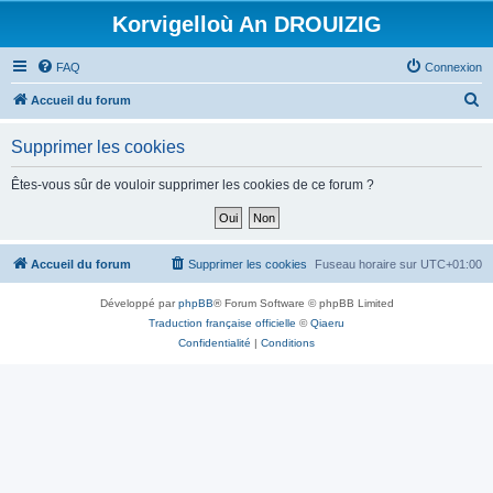
Korvigelloù An DROUIZIG
FAQ
Connexion
R
Accueil du forum
e
Supprimer les cookies
c
h
Êtes-vous sûr de vouloir supprimer les cookies de ce forum ?
e
r
c
Accueil du forum
Supprimer les cookies
Fuseau horaire sur
UTC+01:00
h
Développé par
phpBB
® Forum Software © phpBB Limited
e
Traduction française officielle
©
Qiaeru
r
Confidentialité
|
Conditions