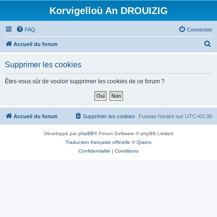
Korvigelloù An DROUIZIG
FAQ
Connexion
R
Accueil du forum
e
Supprimer les cookies
c
h
Êtes-vous sûr de vouloir supprimer les cookies de ce forum ?
e
r
c
Accueil du forum
Supprimer les cookies
Fuseau horaire sur
UTC+01:00
h
Développé par
phpBB
® Forum Software © phpBB Limited
e
Traduction française officielle
©
Qiaeru
r
Confidentialité
|
Conditions