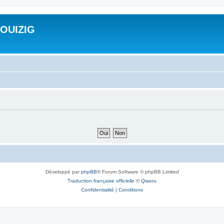
ROUIZIG
Développé par
phpBB
® Forum Software © phpBB Limited
Traduction française officielle
©
Qiaeru
Confidentialité
|
Conditions