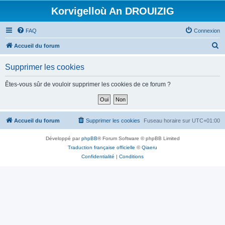
Korvigelloù An DROUIZIG
FAQ
Connexion
R
Accueil du forum
e
Supprimer les cookies
c
h
Êtes-vous sûr de vouloir supprimer les cookies de ce forum ?
e
r
c
Accueil du forum
Supprimer les cookies
Fuseau horaire sur
UTC+01:00
h
Développé par
phpBB
® Forum Software © phpBB Limited
e
Traduction française officielle
©
Qiaeru
r
Confidentialité
|
Conditions