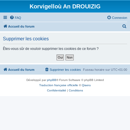
Korvigelloù An DROUIZIG
FAQ
Connexion
R
Accueil du forum
e
Supprimer les cookies
c
h
Êtes-vous sûr de vouloir supprimer les cookies de ce forum ?
e
r
c
Accueil du forum
Supprimer les cookies
Fuseau horaire sur
UTC+01:00
h
Développé par
phpBB
® Forum Software © phpBB Limited
e
Traduction française officielle
©
Qiaeru
r
Confidentialité
|
Conditions