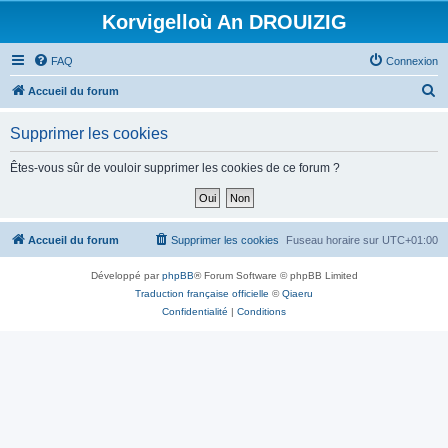
Korvigelloù An DROUIZIG
FAQ
Connexion
R
Accueil du forum
e
Supprimer les cookies
c
h
Êtes-vous sûr de vouloir supprimer les cookies de ce forum ?
e
r
c
Accueil du forum
Supprimer les cookies
Fuseau horaire sur
UTC+01:00
h
Développé par
phpBB
® Forum Software © phpBB Limited
e
Traduction française officielle
©
Qiaeru
r
Confidentialité
|
Conditions