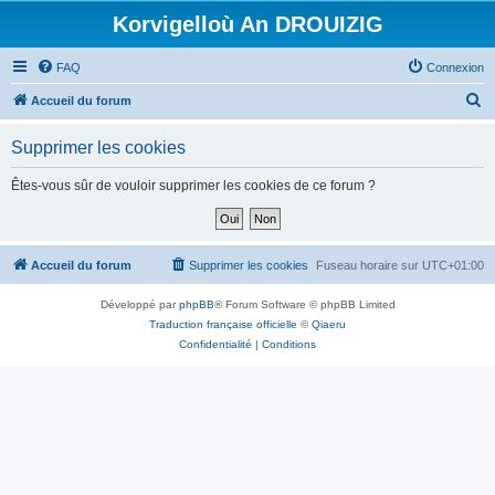
Korvigelloù An DROUIZIG
FAQ
Connexion
R
Accueil du forum
e
Supprimer les cookies
c
h
Êtes-vous sûr de vouloir supprimer les cookies de ce forum ?
e
r
c
Accueil du forum
Supprimer les cookies
Fuseau horaire sur
UTC+01:00
h
Développé par
phpBB
® Forum Software © phpBB Limited
e
Traduction française officielle
©
Qiaeru
r
Confidentialité
|
Conditions