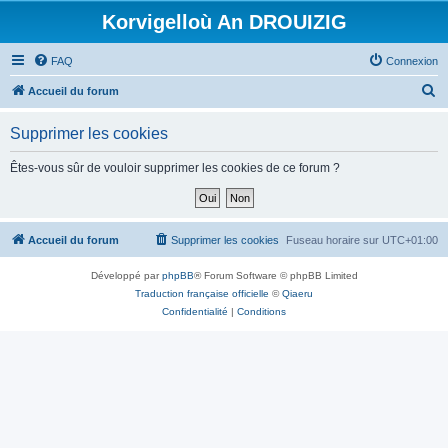
Korvigelloù An DROUIZIG
FAQ
Connexion
R
Accueil du forum
e
Supprimer les cookies
c
h
Êtes-vous sûr de vouloir supprimer les cookies de ce forum ?
e
r
c
Accueil du forum
Supprimer les cookies
Fuseau horaire sur
UTC+01:00
h
Développé par
phpBB
® Forum Software © phpBB Limited
e
Traduction française officielle
©
Qiaeru
r
Confidentialité
|
Conditions