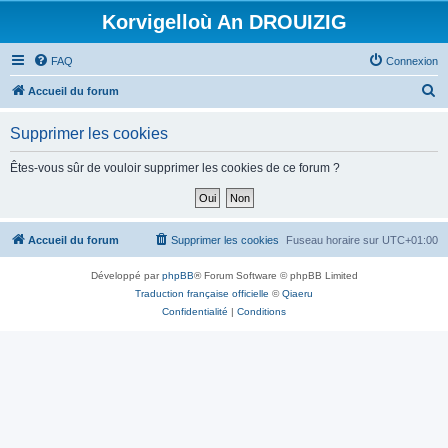
Korvigelloù An DROUIZIG
FAQ
Connexion
R
Accueil du forum
e
Supprimer les cookies
c
h
Êtes-vous sûr de vouloir supprimer les cookies de ce forum ?
e
r
c
Accueil du forum
Supprimer les cookies
Fuseau horaire sur
UTC+01:00
h
Développé par
phpBB
® Forum Software © phpBB Limited
e
Traduction française officielle
©
Qiaeru
r
Confidentialité
|
Conditions