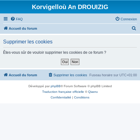
Korvigelloù An DROUIZIG
FAQ
Connexion
R
Accueil du forum
e
Supprimer les cookies
c
h
Êtes-vous sûr de vouloir supprimer les cookies de ce forum ?
e
r
c
Accueil du forum
Supprimer les cookies
Fuseau horaire sur
UTC+01:00
h
Développé par
phpBB
® Forum Software © phpBB Limited
e
Traduction française officielle
©
Qiaeru
r
Confidentialité
|
Conditions