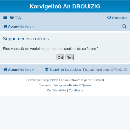
Korvigelloù An DROUIZIG
FAQ
Connexion
R
Accueil du forum
e
Supprimer les cookies
c
h
Êtes-vous sûr de vouloir supprimer les cookies de ce forum ?
e
r
c
Accueil du forum
Supprimer les cookies
Fuseau horaire sur
UTC+01:00
h
Développé par
phpBB
® Forum Software © phpBB Limited
e
Traduction française officielle
©
Qiaeru
r
Confidentialité
|
Conditions