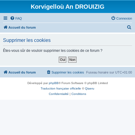
Korvigelloù An DROUIZIG
FAQ
Connexion
R
Accueil du forum
e
Supprimer les cookies
c
h
Êtes-vous sûr de vouloir supprimer les cookies de ce forum ?
e
r
c
Accueil du forum
Supprimer les cookies
Fuseau horaire sur
UTC+01:00
h
Développé par
phpBB
® Forum Software © phpBB Limited
e
Traduction française officielle
©
Qiaeru
r
Confidentialité
|
Conditions