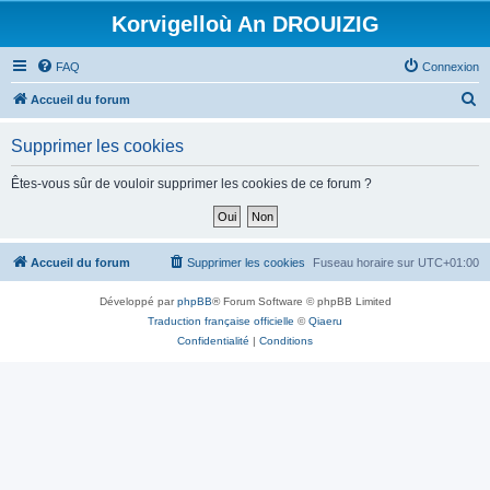
Korvigelloù An DROUIZIG
FAQ
Connexion
R
Accueil du forum
e
Supprimer les cookies
c
h
Êtes-vous sûr de vouloir supprimer les cookies de ce forum ?
e
r
c
Accueil du forum
Supprimer les cookies
Fuseau horaire sur
UTC+01:00
h
Développé par
phpBB
® Forum Software © phpBB Limited
e
Traduction française officielle
©
Qiaeru
r
Confidentialité
|
Conditions