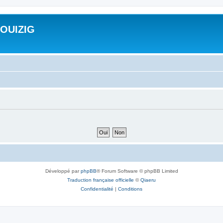
ROUIZIG
Développé par
phpBB
® Forum Software © phpBB Limited
Traduction française officielle
©
Qiaeru
Confidentialité
|
Conditions