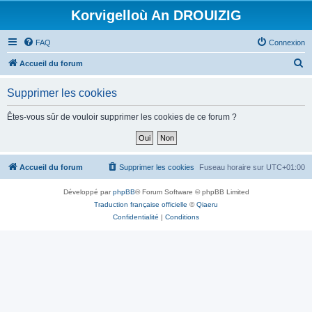
Korvigelloù An DROUIZIG
FAQ
Connexion
R
Accueil du forum
e
Supprimer les cookies
c
h
Êtes-vous sûr de vouloir supprimer les cookies de ce forum ?
e
r
c
Accueil du forum
Supprimer les cookies
Fuseau horaire sur
UTC+01:00
h
Développé par
phpBB
® Forum Software © phpBB Limited
e
Traduction française officielle
©
Qiaeru
r
Confidentialité
|
Conditions