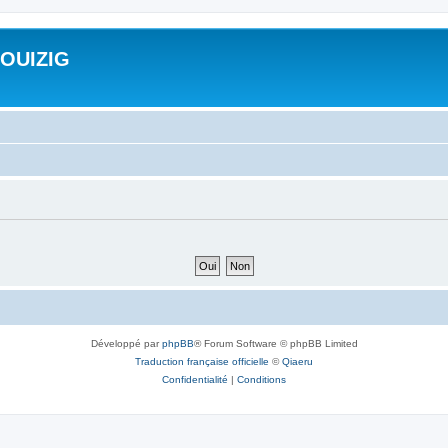
ROUIZIG
Développé par
phpBB
® Forum Software © phpBB Limited
Traduction française officielle
©
Qiaeru
Confidentialité
|
Conditions