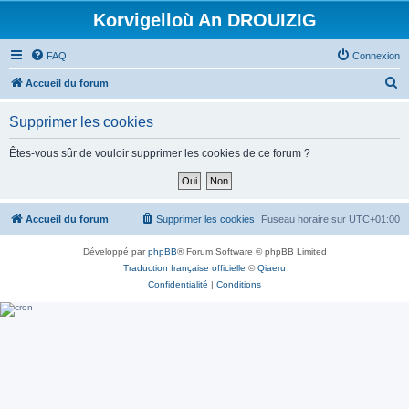
Korvigelloù An DROUIZIG
FAQ
Connexion
R
Accueil du forum
e
Supprimer les cookies
c
h
Êtes-vous sûr de vouloir supprimer les cookies de ce forum ?
e
r
c
Accueil du forum
Supprimer les cookies
Fuseau horaire sur
UTC+01:00
h
Développé par
phpBB
® Forum Software © phpBB Limited
e
Traduction française officielle
©
Qiaeru
r
Confidentialité
|
Conditions