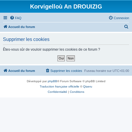
Korvigelloù An DROUIZIG
FAQ
Connexion
R
Accueil du forum
e
Supprimer les cookies
c
h
Êtes-vous sûr de vouloir supprimer les cookies de ce forum ?
e
r
c
Accueil du forum
Supprimer les cookies
Fuseau horaire sur
UTC+01:00
h
Développé par
phpBB
® Forum Software © phpBB Limited
e
Traduction française officielle
©
Qiaeru
r
Confidentialité
|
Conditions