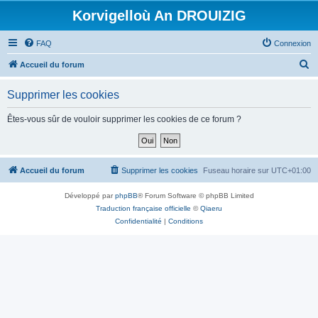
Korvigelloù An DROUIZIG
FAQ
Connexion
R
Accueil du forum
e
Supprimer les cookies
c
h
Êtes-vous sûr de vouloir supprimer les cookies de ce forum ?
e
r
c
Accueil du forum
Supprimer les cookies
Fuseau horaire sur
UTC+01:00
h
Développé par
phpBB
® Forum Software © phpBB Limited
e
Traduction française officielle
©
Qiaeru
r
Confidentialité
|
Conditions