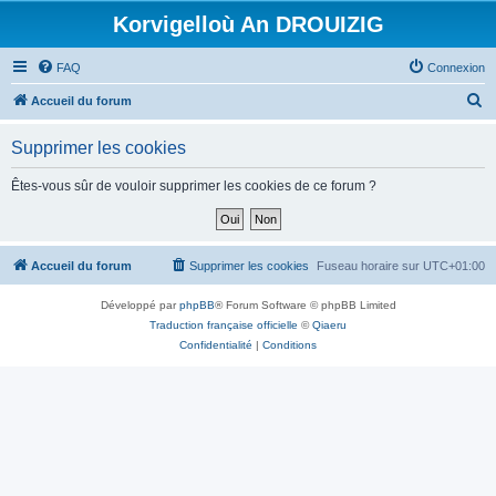
Korvigelloù An DROUIZIG
FAQ
Connexion
R
Accueil du forum
e
Supprimer les cookies
c
h
Êtes-vous sûr de vouloir supprimer les cookies de ce forum ?
e
r
c
Accueil du forum
Supprimer les cookies
Fuseau horaire sur
UTC+01:00
h
Développé par
phpBB
® Forum Software © phpBB Limited
e
Traduction française officielle
©
Qiaeru
r
Confidentialité
|
Conditions