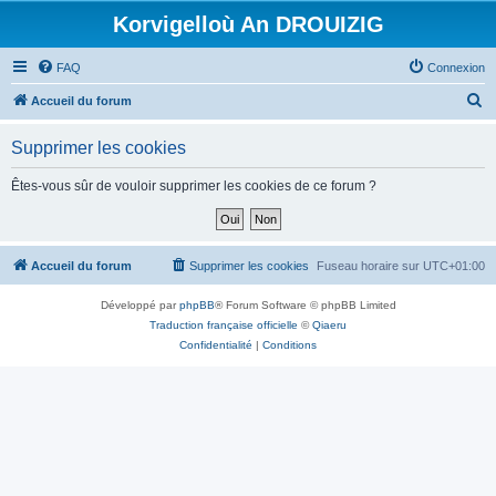
Korvigelloù An DROUIZIG
FAQ
Connexion
R
Accueil du forum
e
Supprimer les cookies
c
h
Êtes-vous sûr de vouloir supprimer les cookies de ce forum ?
e
r
c
Accueil du forum
Supprimer les cookies
Fuseau horaire sur
UTC+01:00
h
Développé par
phpBB
® Forum Software © phpBB Limited
e
Traduction française officielle
©
Qiaeru
r
Confidentialité
|
Conditions