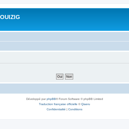
ROUIZIG
Développé par
phpBB
® Forum Software © phpBB Limited
Traduction française officielle
©
Qiaeru
Confidentialité
|
Conditions