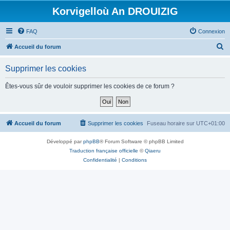
Korvigelloù An DROUIZIG
FAQ
Connexion
R
Accueil du forum
e
Supprimer les cookies
c
h
Êtes-vous sûr de vouloir supprimer les cookies de ce forum ?
e
r
c
Accueil du forum
Supprimer les cookies
Fuseau horaire sur
UTC+01:00
h
Développé par
phpBB
® Forum Software © phpBB Limited
e
Traduction française officielle
©
Qiaeru
r
Confidentialité
|
Conditions