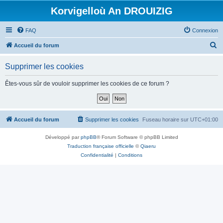
Korvigelloù An DROUIZIG
FAQ
Connexion
R
Accueil du forum
e
Supprimer les cookies
c
h
Êtes-vous sûr de vouloir supprimer les cookies de ce forum ?
e
r
c
Accueil du forum
Supprimer les cookies
Fuseau horaire sur
UTC+01:00
h
Développé par
phpBB
® Forum Software © phpBB Limited
e
Traduction française officielle
©
Qiaeru
r
Confidentialité
|
Conditions