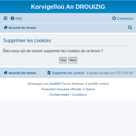
Korvigelloù An DROUIZIG
FAQ
Connexion
R
Accueil du forum
e
Supprimer les cookies
c
h
Êtes-vous sûr de vouloir supprimer les cookies de ce forum ?
e
r
c
Accueil du forum
Supprimer les cookies
Fuseau horaire sur
UTC+01:00
h
Développé par
phpBB
® Forum Software © phpBB Limited
e
Traduction française officielle
©
Qiaeru
r
Confidentialité
|
Conditions